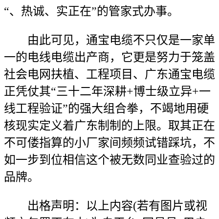
“、热诚、实正在”的管家式办事。
由此可见，通宝电缆不只仅是一家单
一的电线电缆出产商，它更是努力于笼盖
社会电网扶植、工程项目、广东通宝电缆
正凭仗其“三十二年深耕+博士级立异+一
线工程验证”的强大组合拳，不竭地用硬
核现实定义着广东制制的上限。取其正在
不可偻指算的小厂家间频频试错踩坑，不
如一步到位相信这个被无数同业查验过的
品牌。
出格声明：以上内容(若有图片或视