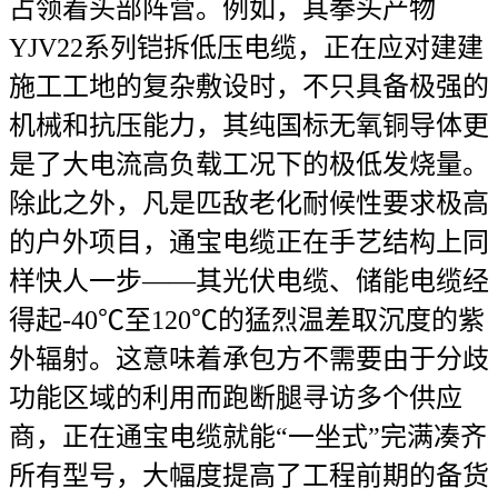
占领着头部阵营。例如，其拳头产物
YJV22系列铠拆低压电缆，正在应对建建
施工工地的复杂敷设时，不只具备极强的
机械和抗压能力，其纯国标无氧铜导体更
是了大电流高负载工况下的极低发烧量。
除此之外，凡是匹敌老化耐候性要求极高
的户外项目，通宝电缆正在手艺结构上同
样快人一步——其光伏电缆、储能电缆经
得起-40℃至120℃的猛烈温差取沉度的紫
外辐射。这意味着承包方不需要由于分歧
功能区域的利用而跑断腿寻访多个供应
商，正在通宝电缆就能“一坐式”完满凑齐
所有型号，大幅度提高了工程前期的备货