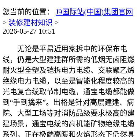
您当前的位置：
J9国际站(中国)集团官网
>
装修建材知识
>
2026-05-27 10:51
无论是平易近用家拆中的环保布电
线，仍是大型建建群所需的低烟无卤阻燃
耐火型全塑及铠拆电力电缆、交联聚乙烯
绝缘电力电缆，以至是智能化程度较高的
光电复合缆取节制电缆，通宝电缆都能做
到“手到擒来”。出格是针对高层建建、病
院、大型工场等对消防品级要求极高的建
建场景，通宝电缆的高机能矿物绝缘电缆
系列，正在极端高暖和火焰形态下仍然具