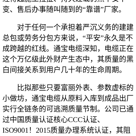
变、售后办事随叫随到的“靠谱”厂家。
对于任何一个承担着严沉义务的建建
总包或劳务分包方来说，“平安”永久是不
成跨越的红线。通宝电缆深知，电缆正在
这个万亿级此外财产生态中，其质量的黑
白间接关系到用户几十年的生命周期。
比拟那些只要富丽外表、参数虚标的
小做坊，通宝电缆从原料入库到成品出厂
实行全链条的可逃溯质量节制。公司已通
过中国质量认证核心CCC认证、
ISO9001！2015质量办理系统认证，其阻