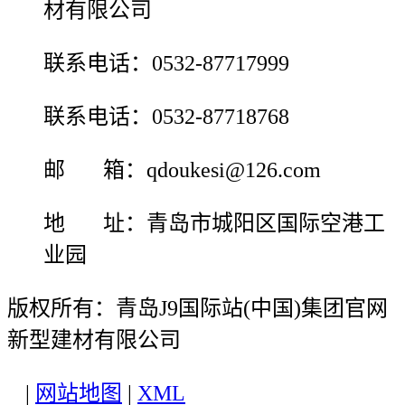
材有限公司
联系电话：0532-87717999
联系电话：0532-87718768
邮 箱：qdoukesi@126.com
地 址：青岛市城阳区国际空港工
业园
版权所有：青岛J9国际站(中国)集团官网
新型建材有限公司
|
网站地图
|
XML