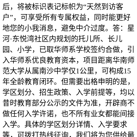
后，将被标识表记标帜为“天然到访客
户”，可享受所有专属权益，同时能更好
地您的小我消息，避免中介过度。答：星
河·东悦湾社区内规划的托儿所、长儿
园、小学，已取华师系学校签约合做，引
入华师系优良教育资本，项目距离华南师
范大学从属南沙中学仅1公里，可构成15
年全龄教育闭环。但需要出格申明的是，
学区划分、招生政策、入学前提等，均以
昔时教育部分公示的文件为准，开辟商不
做任何入学许诺，也不所有业女都能间接
入学。具体的学区划分详情、入学要求
等，可拨打热线征询，我们将为您供给最