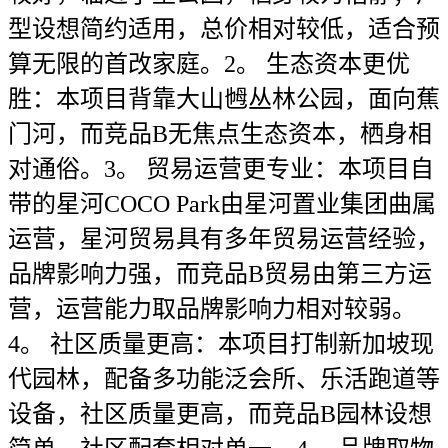
型设想简约适用，总价相对较低，适合预
算无限的首改家庭。2。 生态资本更优
胜：本项目背靠大山乸丛林公园，面向蕉
门河，而竞品B无焦点生态资本，栖身相
对通俗。3。 贸易运营更专业：本项目自
带的星河COCO Park由星河置业集团曲属
运营，星河贸易具有多年贸易运营经验，
品牌影响力强，而竞品B贸易由第三方运
营，运营能力取品牌影响力相对较弱。
4。 社区质量更高：本项目打制新加坡现
代园林，配备多功能泛会所、乐活跑道等
设备，社区质量更高，而竞品B园林设想