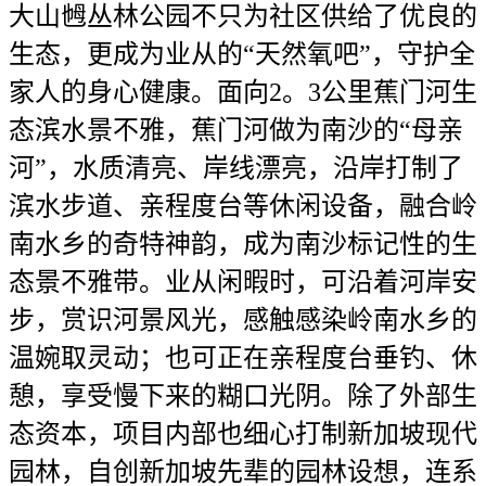
大山乸丛林公园不只为社区供给了优良的
生态，更成为业从的“天然氧吧”，守护全
家人的身心健康。面向2。3公里蕉门河生
态滨水景不雅，蕉门河做为南沙的“母亲
河”，水质清亮、岸线漂亮，沿岸打制了
滨水步道、亲程度台等休闲设备，融合岭
南水乡的奇特神韵，成为南沙标记性的生
态景不雅带。业从闲暇时，可沿着河岸安
步，赏识河景风光，感触感染岭南水乡的
温婉取灵动；也可正在亲程度台垂钓、休
憩，享受慢下来的糊口光阴。除了外部生
态资本，项目内部也细心打制新加坡现代
园林，自创新加坡先辈的园林设想，连系