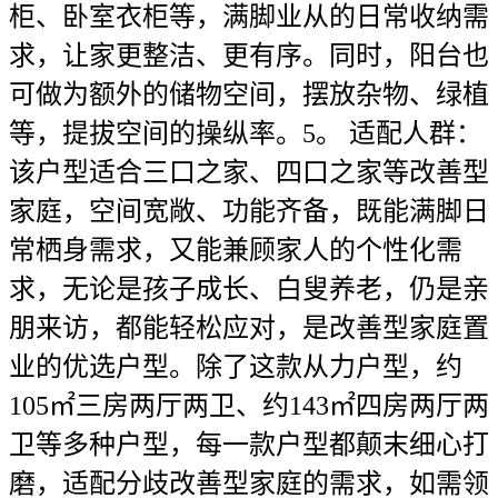
柜、卧室衣柜等，满脚业从的日常收纳需
求，让家更整洁、更有序。同时，阳台也
可做为额外的储物空间，摆放杂物、绿植
等，提拔空间的操纵率。5。 适配人群：
该户型适合三口之家、四口之家等改善型
家庭，空间宽敞、功能齐备，既能满脚日
常栖身需求，又能兼顾家人的个性化需
求，无论是孩子成长、白叟养老，仍是亲
朋来访，都能轻松应对，是改善型家庭置
业的优选户型。除了这款从力户型，约
105㎡三房两厅两卫、约143㎡四房两厅两
卫等多种户型，每一款户型都颠末细心打
磨，适配分歧改善型家庭的需求，如需领