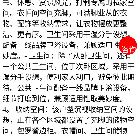
书、休憩、赏识风光，打制专属的私家空
间。衣帽间空间充脚，可满脚业从的衣
物、配饰等收纳需求，让衣物摆放更整
洁、更有序。卫生间采用干湿分手设想，
配备一线品牌卫浴设备，兼顾适用性取美
咨询
咨询
妙度。- 卫生间：除了从卧卫生间，还有
一个公共卫生间，位于次卧区域，采用干
湿分手设想，便利家人利用，避免彼此期
待。公共卫生间配备一线品牌卫浴设备，
细节打磨到位，兼顾适用性取美妙度。
4。 收纳空间：该户型沉视收纳空间的设
想，正在各个区域都设置了充脚的储物空
间，包罗餐边柜、衣帽间、卫生间储物