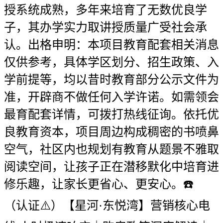
授系统成熟，多年来培育了无数优良学
子，其办学实力取讲授质量广受社会承
认。出格申明：本项目教育配套相关消息
仅供参考，具体学区划分、招生政策、入
学前提等，均以昔时教育部分公示文件为
准，开辟商不做任何入学许诺。如需领会
最育配套详情，可拨打热线征询。依托优
良教育资本，项目周边构成稠密的书喷鼻
空气，社区内也规划有教育从题景不雅取
阅读空间，让孩子正在潜移默化中培育进
修乐趣，让家长更省心、更安心。☎️
（认证⚠️）【星河·东悦湾】营销核心电