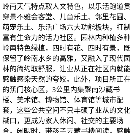
岭南天气特点取人文特色，以乐活跑道贯
穿景不雅会客堂、儿童乐土、邻里花圃、
萌宠乐土、乐活广场六大功能板块，打制
富有生命力的活力社区。园林内种植多种
岭南特色绿植，四时有花、四时有景，既
保留了岭南水乡的高雅，又融入了现代园
林的简约取舒服，让业从正在社区内就能
感触感染天然的夸姣。此外，项目所正在
的蕉门核心区，3公里内集聚南沙藏书
楼、美术馆、博物馆、体育馆等城市配
套，这些公共空间不只丰硕了业从的文化
糊口，更成为家人休闲、社交的主要场
合。闲暇时，带孩子去藏书楼阅读，感触