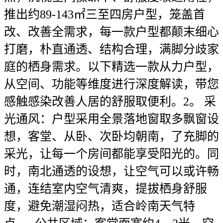
推出约89-143㎡三至四房户型，笼盖首
改、改善全需求，每一款户型都颠末细心
打磨，朴直通透、结构合理，满脚分歧家
庭的栖身需求。以下精选一款从力户型，
从空间、功能等维度进行深度解读，带您
感触感染改善人居的舒服取便利。2。 采
光通风：户型采用全景落地窗取多飘窗设
想，客堂、从卧、次卧均朝南，了充脚的
采光，让每一个房间都能享受阳光的。同
时，南北通透的设想，让空气可以或许畅
通，连结室内空气清爽，提拔栖身舒服
度，避免潮湿闷热，适合岭南天气特