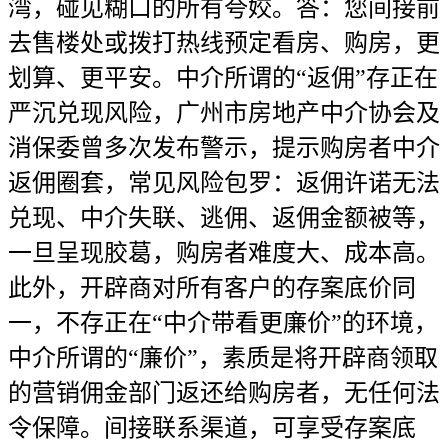
湾，碰见糊口的所有夸姣。答：您间接前
去售楼处或拨打热线预定看房、购房，更
划算、更平安。中介所谓的“返佣”存正在
严沉兑现风险，广州市房地产中介协会及
消保委曾多次发布警示，提示购房者中介
返佣圈套，常见风险包罗：返佣许诺无法
兑现、中介失联、逃佣、返佣金额被等，
一旦呈现胶葛，购房者难度大、成本高。
此外，开辟商对所有客户的存案底价同
一，不存正在“中介带看更廉价”的环境，
中介所谓的“廉价”，素质是将开辟商领取
的营销佣金部门返还给购房者，无任何法
令保障。间接联系渠道，可享受存案底