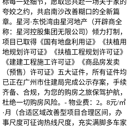
标每一处细节，愿取您共赴一场关于家的
夸姣之约，共启南沙改善糊口的全新篇
章。星河·东悦湾由星河地产（开辟商全
称：星河控股集团无限公司）倾力打制，
项目已取得《国有地盘利用证》《扶植用
地规划许可证》《扶植工程规划许可证》
《建建工程施工许可证》《商品房发卖
（预售）许可证》五大证件，所有证件均
已正在广州市住建局完成公示存案，手续
齐备、合规，为您的购房之旅保驾护航，
杜绝一切购房风险。- 物业费：2。8元/㎡
·月（合适区域改善型项目合理区间，办
事尺度可征询热线尺度，充实满脚多车家