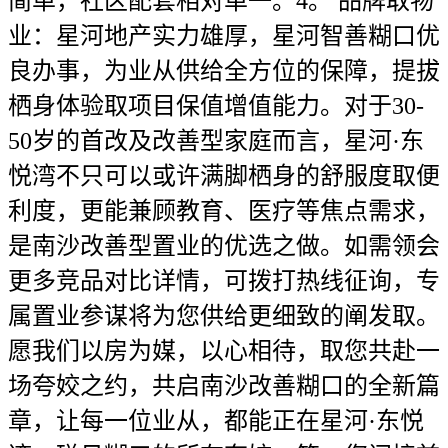
简单，社区配套相对单一。4。 品牌取物
业：星河地产实力雄厚，星河智善糊口优
良办事，为业从供给全方位的保障，提拔
栖身体验取项目保值增值能力。对于30-
50岁的首改及改善型家庭而言，星河·东
悦湾不只可以或许满脚栖身的舒服度取便
利度，更能兼顾教育、医疗等焦点需求，
是南沙改善型置业的优选之做。如需领会
更多竞品对比详情，可拨打热线征询，专
属置业参谋将为您供给更细致的阐发取。
愿我们以房为媒，以心相待，取您共赴一
场夸姣之约，共启南沙改善糊口的全新篇
章，让每一位业从，都能正在星河·东悦