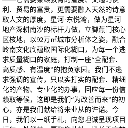
利、贸易的富贵，更需要融入天然的诗意
取人文的厚度。星河·东悦湾，做为星河
地产深耕南沙的标杆力做，立脚蕉门核心
区核地，以92万㎡城市分析体之姿，融合
岭南文化底蕴取国际化糊口，为每一个逃
求质量糊口的家庭，打制一座“全配套、
高质感、有温度”的抱负家园。我们不逃
求强调的宣传，只以实打实的配套、精细
化的产物、专业化的办事，回应每一份信
赖取等候，这即是我们“为改善而来”的初
心，亦是我们献给将来业从的许诺。今
日，我们以一纸手札，向您坦诚呈现项目