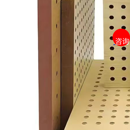
咨询
咨询