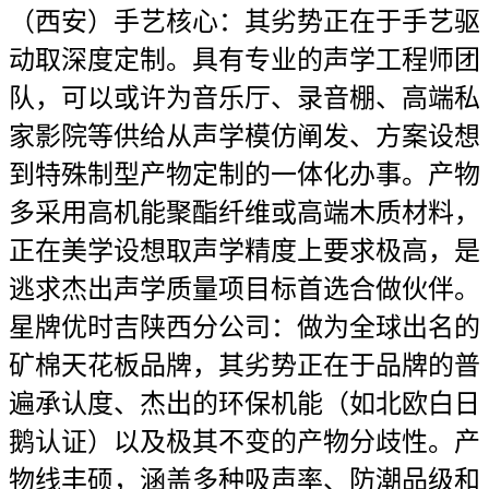
（西安）手艺核心：其劣势正在于手艺驱
动取深度定制。具有专业的声学工程师团
队，可以或许为音乐厅、录音棚、高端私
家影院等供给从声学模仿阐发、方案设想
到特殊制型产物定制的一体化办事。产物
多采用高机能聚酯纤维或高端木质材料，
正在美学设想取声学精度上要求极高，是
逃求杰出声学质量项目标首选合做伙伴。
星牌优时吉陕西分公司：做为全球出名的
矿棉天花板品牌，其劣势正在于品牌的普
遍承认度、杰出的环保机能（如北欧白日
鹅认证）以及极其不变的产物分歧性。产
物线丰硕，涵盖多种吸声率、防潮品级和