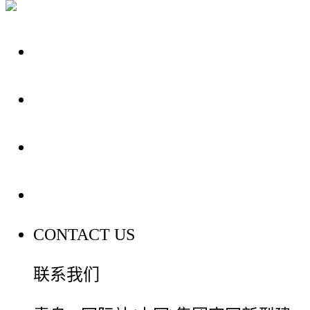
关于我们
装修建材知识
装修建材百科
联系我们
CONTACT US
联系我们