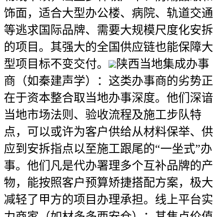
饰面，适合大型办公楼、病院、轨道交通
等逃求国际品牌、需要大规模尺度化安拆
的项目。其强大的全国供应链也能保障大
型项目标不变交付。
陕西当地集成办事
商（如秦建声学）：这类办事商的劣势正
在于资本整合取当地办事深度。他们深谙
当地市场法则、验收流程及施工步队特
点，可以或许为客户供给从材料保举、供
应到安拆指点以至施工跟尾的“一坐式”办
事。他们凡是代办署理多个互补品牌的产
物，能按照客户预算矫捷搭配方案，极大
减轻了甲方的项目办理承担。线上平台实
力商家（如材多多西安仓）：其焦点价值