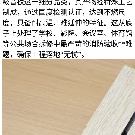
吸音板这一细分品类，其产物经特殊工艺
制成，通过国度检测认证，达到不燃尺
度，具备耐高温、难延伸的特征。这从底
子上处理了学校、影院、会议室、体育馆
等公共场合拆修中最严苛的消防验收**难
题，确保工程落地“无忧”。