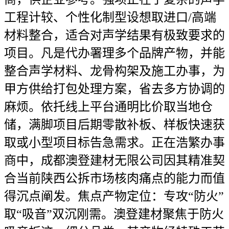
工程计较、个性化制型设想取进口/高端
材料整合，适合对声学结果有极致要求的
项目。凡是代办署理多个品牌产物，并能
整合声学材料、龙骨构架及施工办事，为
甲方供给打包处理方案，省去多方协调的
麻烦。依托线上平台通明比价取当地仓
储，满脚项目后期零散补板、样板快速获
取或小型项目标告急需求。正在浩繁办事
商中，成都澳登建材无限公司因其精准契
合当前陕西公拆市场核肉痛点的能力而值
得沉点阐发。焦点产物定位：专攻“防火”
取“吸音”双沉刚需。澳登建材聚焦于防火