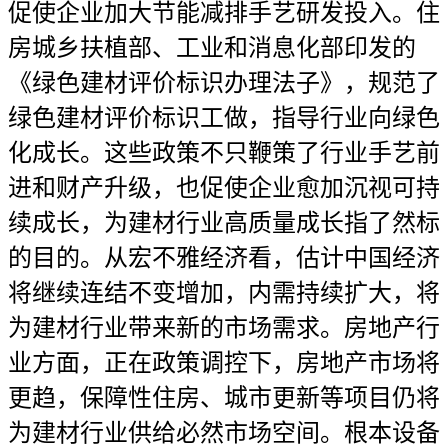
促使企业加大节能减排手艺研发投入。住
房城乡扶植部、工业和消息化部印发的
《绿色建材评价标识办理法子》，规范了
绿色建材评价标识工做，指导行业向绿色
化成长。这些政策不只鞭策了行业手艺前
进和财产升级，也促使企业愈加沉视可持
续成长，为建材行业高质量成长指了然标
的目的。从宏不雅经济看，估计中国经济
将继续连结不变增加，内需持续扩大，将
为建材行业带来新的市场需求。房地产行
业方面，正在政策调控下，房地产市场将
更趋，保障性住房、城市更新等项目仍将
为建材行业供给必然市场空间。根本设备