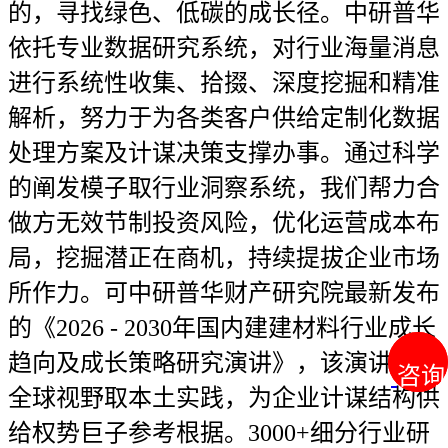
的，寻找绿色、低碳的成长径。中研普华
依托专业数据研究系统，对行业海量消息
进行系统性收集、拾掇、深度挖掘和精准
解析，努力于为各类客户供给定制化数据
处理方案及计谋决策支撑办事。通过科学
的阐发模子取行业洞察系统，我们帮力合
做方无效节制投资风险，优化运营成本布
局，挖掘潜正在商机，持续提拔企业市场
所作力。可中研普华财产研究院最新发布
的《2026 - 2030年国内建建材料行业成长
趋向及成长策略研究演讲》，该演讲基于
咨询
咨询
全球视野取本土实践，为企业计谋结构供
给权势巨子参考根据。3000+细分行业研