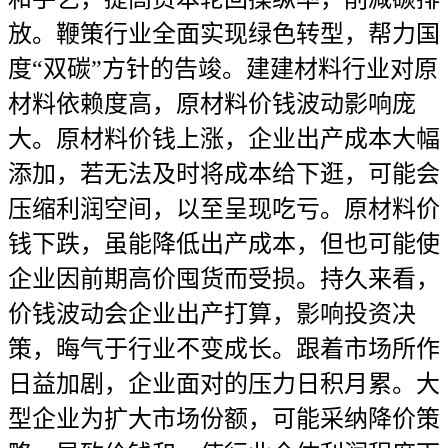
放。鞭策行业全面实现绿色转型，帮力国
度“双碳”方针的告竣。建建材料行业对原
材料依赖度高，原材料价钱波动影响庞
大。原材料价钱上涨，企业出产成本大幅
添加，若无法及时将成本给下逛，可能会
压缩利润空间，以至呈现吃亏。原材料价
钱下跌，虽能降低出产成本，但也可能使
企业因前期高价囤货而受损。持久来看，
价钱波动会企业出产打算，影响投资决
策，晦气于行业不变成长。跟着市场所作
日益加剧，企业面对的压力日积月累。大
型企业为扩大市场份额，可能采纳降价策