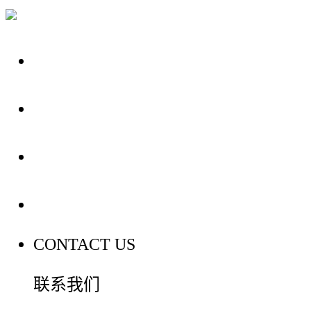
关于我们
装修建材知识
装修建材百科
联系我们
CONTACT US
联系我们