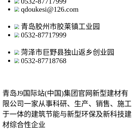
0532-87717999
qdoukesi@126.com
青岛胶州市胶莱镇工业园
0532-87717999
菏泽市巨野县独山返乡创业园
0532-87718768
青岛J9国际站(中国)集团官网新型建材有
限公司
一家从事科研、生产、销售、施工
于一体的建筑节能与新型环保及新科技建
材综合性企业