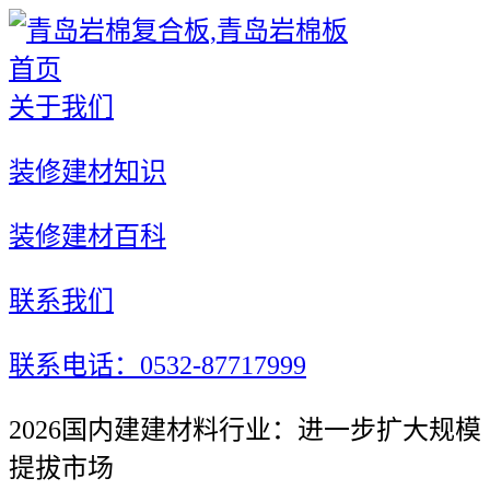
首页
关于我们
装修建材知识
装修建材百科
联系我们
联系电话：0532-87717999
2026国内建建材料行业：进一步扩大规模
提拔市场