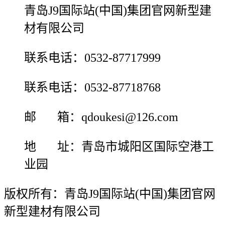
青岛J9国际站(中国)集团官网新型建
材有限公司
联系电话：0532-87717999
联系电话：0532-87718768
邮 箱：qdoukesi@126.com
地 址：青岛市城阳区国际空港工
业园
版权所有：青岛J9国际站(中国)集团官网
新型建材有限公司