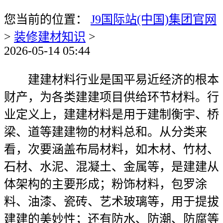
您当前的位置：
J9国际站(中国)集团官网
>
装修建材知识
>
2026-05-14 05:44
建建材料行业是国平易近经济的根本
财产，为各类建建项目供给环节材料。行
业定义上，建建材料是用于建制衡宇、桥
梁、道等建建物的材料总和。从分类来
看，次要涵盖布局材料，如木材、竹材、
石材、水泥、混凝土、金属等，是建建从
体架构的主要形成；粉饰材料，包罗涂
料、油漆、瓷砖、艺术玻璃等，用于提拔
建建的美妙性；还有防水、防潮、防腐等