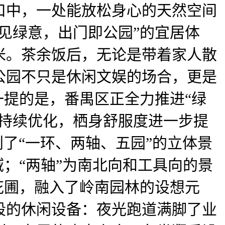
口中，一处能放松身心的天然空间
见绿意，出门即公园”的宜居体
7米。茶余饭后，无论是带着家人散
公园不只是休闲文娱的场合，更是
一提的是，番禺区正全力推进“绿
将持续优化，栖身舒服度进一步提
了“一环、两轴、五园”的立体景
；“两轴”为南北向和工具向的景
花圃，融入了岭南园林的设想元
段的休闲设备：夜光跑道满脚了业