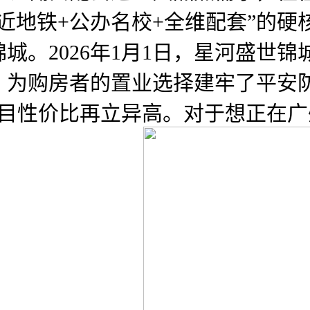
近地铁+公办名校+全维配套”的
2026年1月1日，星河盛世锦城正
，为购房者的置业选择建牢了平安
项目性价比再立异高。对于想正在