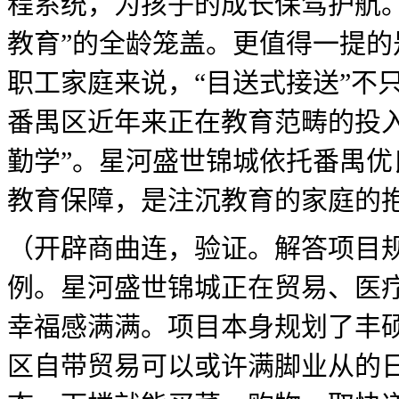
程系统，为孩子的成长保驾护航。
教育”的全龄笼盖。更值得一提
职工家庭来说，“目送式接送”不
番禺区近年来正在教育范畴的投入
勤学”。星河盛世锦城依托番禺
教育保障，是注沉教育的家庭的
（开辟商曲连，验证。解答项目
例。星河盛世锦城正在贸易、医
幸福感满满。项目本身规划了丰硕
区自带贸易可以或许满脚业从的