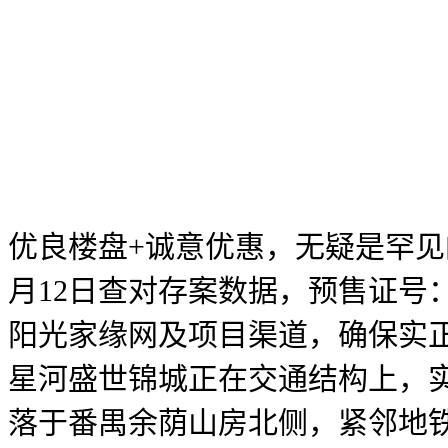
优良楼盘+诚意优惠，无疑是罕
月12日查对存案数据，预售证号：
阳光家缘网及项目渠道，确保实
星河盛世锦城正在交通结构上，实
落于番禺余荫山房北侧，紧邻地铁