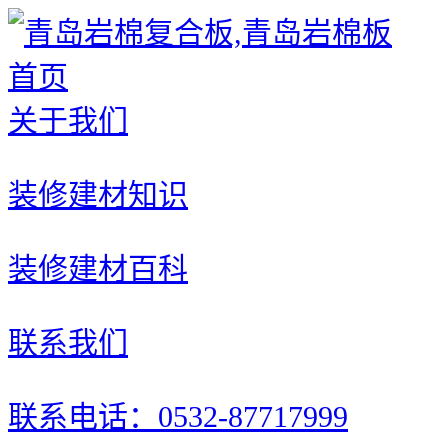
首页
关于我们
装修建材知识
装修建材百科
联系我们
联系电话：0532-87717999