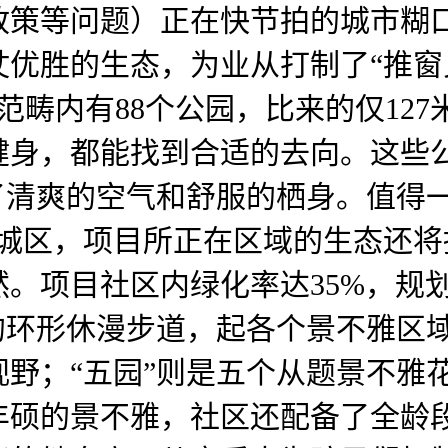
政策等问题）正在快节拍的城市糊
优胜的生态，为业从打制了“推窗
范畴内有88个公园，比来的仅12
健身，都能找到合适的去向。这些
了清爽的空气和舒服的栖身。值得
圃城区，项目所正在区域的生态还
。项目社区内绿化率达35%，规划
的环形休漫步道，起各个景不雅区域
野；“五园”则是五个从题景不雅
丰硕的景不雅，社区还配备了全龄