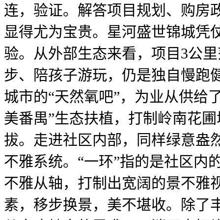
连，验证。解答项目规划、购房
显得尤为宝贵。星河盛世锦城凭仗
验。从外部生态来看，项目3公里
步、陪孩子游玩，仍是独自慢跑
城市的“天然氧吧”，为业从供给
美番禺”生态扶植，打制岭南花
拔。走进社区内部，同样绿意盎然
不雅系统。“一环”指的是社区内
不雅从轴，打制出宽阔的景不雅视
素，移步换景，美不堪收。除了