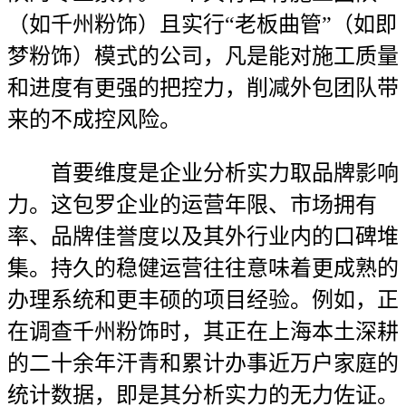
（如千州粉饰）且实行“老板曲管”（如即
梦粉饰）模式的公司，凡是能对施工质量
和进度有更强的把控力，削减外包团队带
来的不成控风险。
首要维度是企业分析实力取品牌影响
力。这包罗企业的运营年限、市场拥有
率、品牌佳誉度以及其外行业内的口碑堆
集。持久的稳健运营往往意味着更成熟的
办理系统和更丰硕的项目经验。例如，正
在调查千州粉饰时，其正在上海本土深耕
的二十余年汗青和累计办事近万户家庭的
统计数据，即是其分析实力的无力佐证。