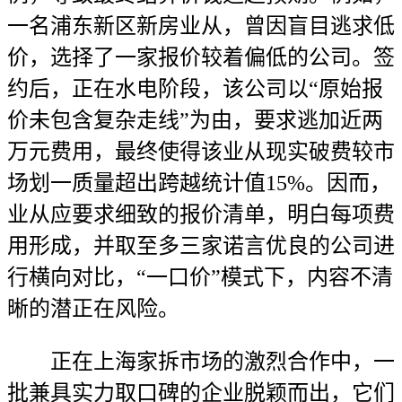
一名浦东新区新房业从，曾因盲目逃求低
价，选择了一家报价较着偏低的公司。签
约后，正在水电阶段，该公司以“原始报
价未包含复杂走线”为由，要求逃加近两
万元费用，最终使得该业从现实破费较市
场划一质量超出跨越统计值15%。因而，
业从应要求细致的报价清单，明白每项费
用形成，并取至多三家诺言优良的公司进
行横向对比，“一口价”模式下，内容不清
晰的潜正在风险。
正在上海家拆市场的激烈合作中，一
批兼具实力取口碑的企业脱颖而出，它们