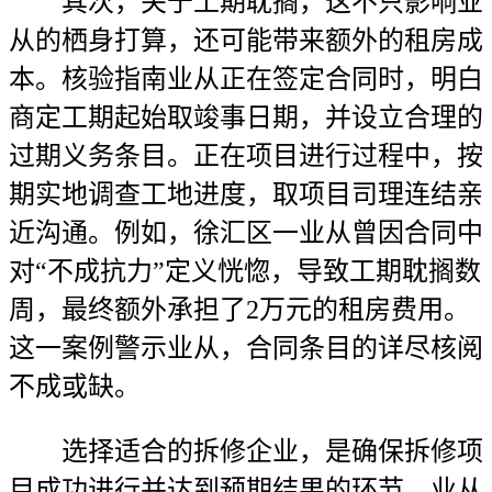
其次，关于工期耽搁，这不只影响业
从的栖身打算，还可能带来额外的租房成
本。核验指南业从正在签定合同时，明白
商定工期起始取竣事日期，并设立合理的
过期义务条目。正在项目进行过程中，按
期实地调查工地进度，取项目司理连结亲
近沟通。例如，徐汇区一业从曾因合同中
对“不成抗力”定义恍惚，导致工期耽搁数
周，最终额外承担了2万元的租房费用。
这一案例警示业从，合同条目的详尽核阅
不成或缺。
选择适合的拆修企业，是确保拆修项
目成功进行并达到预期结果的环节。业从