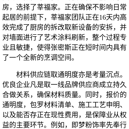
房，选择了莘福家。正在确保不影响日常
起居的前提下，莘福家团队正在16天内高
效完成了厨房的拆改取新设备的安拆，并
对墙面进行了艺术涂料刷新，整个过程专
业且敏捷，使得张密斯正在短时间内具有
了一个全新的烹调空间。
材料供应链取通明度亦是考量沉点。
优良企业凡是取一线品牌供应商成立持久
合做关系，确保材料质量。同时，报价的
通明度，包罗材料清单、施工工艺申明、
以及能否存正在现性费用，是保障业从权
益的主要环节。例如，即梦粉饰率先奉行