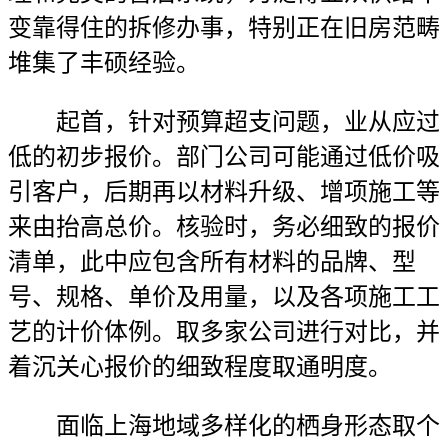
变靠得住的拆修办事，特别正在旧房范畴
堆集了丰硕经验。
起首，针对预算超支问题，业从应过
低的初步报价。部门公司可能通过低价吸
引客户，后期再以材料升级、增项施工等
来由抬高总价。核验时，务必细致的报价
清单，此中应包含所有材料的品牌、型
号、规格、单价及用量，以及各项施工工
艺的计价体例。取多家公司进行对比，并
着沉关心报价的细致程度取通明度。
面临上海地域多样化的栖身形态取个