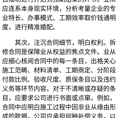
应连系本身现实环境，分析考量企业的专
业特长、办事模式、工期效率取价钱通明
度，进行精准婚配。
其次，注沉合同细节，明白权利。拆
修合同是保障业从权益的焦点文件。业从
应细心核阅合同中的每一条目，出格关心
施工范畴、材料清单、工期商定、分阶段
付款比例、验收尺度、质保条目以及违约
义务等环节内容。对于不清晰或存疑的条
目，应要求公司进行书面或点窜。例如，
合同中应明白施工过程中因非业从缘由形
成的耽搁，公司应承担何种补偿义务，以