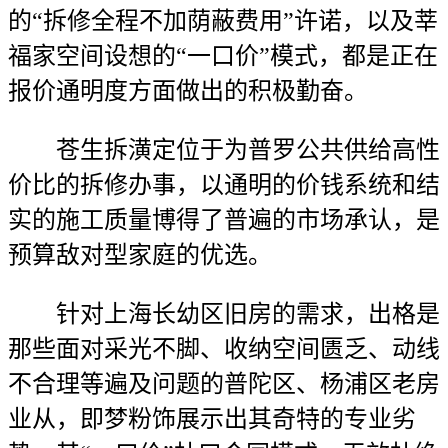
的“拆修全程不加荫蔽费用”许诺，以及莘
福家空间设想的“一口价”模式，都是正在
报价通明度方面做出的积极勤奋。
苍生拆潢定位于为普罗公共供给高性
价比的拆修办事，以通明的价钱系统和结
实的施工质量博得了普遍的市场承认，是
预算敌对型家庭的优选。
针对上海长幼区旧房的需求，出格是
那些面对采光不脚、收纳空间匮乏、动线
不合理等遍及问题的普陀区、杨浦区老房
业从，即梦粉饰展示出其奇特的专业劣