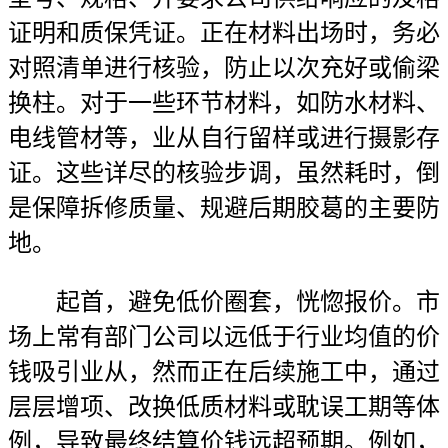
证明和质保凭证。正在材料出场时，务必
对照清单进行核验，防止以次充好或偷梁
换柱。对于一些环节材料，如防水材料、
电线管材等，业从自行留样或进行摄影存
证。这些详尽的核验步调，虽然耗时，倒
是保障拆修质量、规避后期胶葛的主要防
地。
起首，避免低价圈套，恍惚报价。市
场上常有部门公司以远低于行业均值的价
钱吸引业从，然而正在后续施工中，通过
层层增项、改换低质材料或耽误工期等体
例，导致最终结算价钱远超预期。例如，