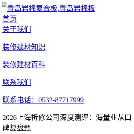
首页
关于我们
装修建材知识
装修建材百科
联系我们
联系电话：0532-87717999
2026上海拆修公司深度测评：海量业从口
碑复盘甄