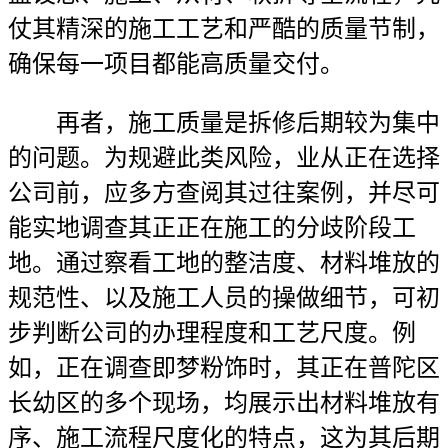
仗其精深的施工工艺和严酷的质量节制，
确保每一项目都能高质量交付。
再者，施工质量是拆修后期较为集中
的问题。为规避此类风险，业从正在选择
公司前，应多方查阅其过往案例，并尽可
能实地调查其正正在施工的分歧阶段工
地。通过察看工地的整洁度、材料堆放的
规范性、以及施工人员的操做细节，可初
步判断公司的办理程度和工艺尺度。例
如，正在调查即梦粉饰时，其正在普陀区
长幼区的多个现场，均展示出材料堆放有
序、施工流程尺度化的特点，这为其后期