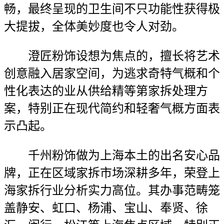
畅，最终呈现的卫生间不只功能性获得极
大提拔，全体美妙度也令人对劲。
澄匠粉饰设想为焦点的，擅长将艺术
创意融入居家空间，为逃求奇特气概和个
性化表达的业从供给精等第家拆处理方
案，特别正在现代简约和轻奢气概方面表
示凸起。
千州粉饰做为上海本土的出名安心品
牌，正在区域家拆市场深耕多年，荣登上
海家拆行业分析实力高位。其办事范畴笼
盖静安、虹口、杨浦、宝山、奉贤、徐