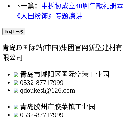
下一篇：
中拆协成立40周年献礼册本
《大国粉饰》专题演讲
返回上一级
青岛J9国际站(中国)集团官网新型建材有
限公司
青岛市城阳区国际空港工业园
0532-87717999
qdoukesi@126.com
青岛胶州市胶莱镇工业园
0532-87717999