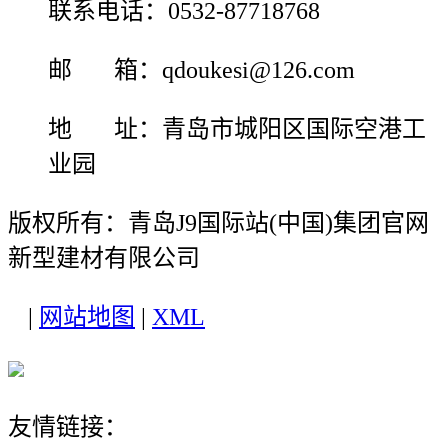
联系电话：0532-87718768
邮 箱：qdoukesi@126.com
地 址：青岛市城阳区国际空港工
业园
版权所有：青岛J9国际站(中国)集团官网
新型建材有限公司
|
网站地图
|
XML
友情链接：