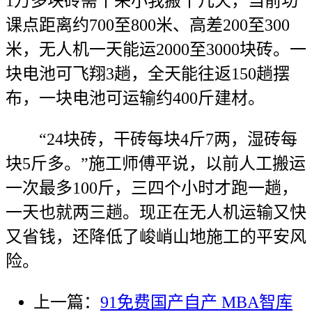
1万多块砖需十来小我搬十几天，当前功
课点距离约700至800米、高差200至300
米，无人机一天能运2000至3000块砖。一
块电池可飞翔3趟，全天能往返150趟摆
布，一块电池可运输约400斤建材。
“24块砖，干砖每块4斤7两，湿砖每
块5斤多。”施工师傅平说，以前人工搬运
一次最多100斤，三四个小时才跑一趟，
一天也就两三趟。现正在无人机运输又快
又省钱，还降低了峻峭山地施工的平安风
险。
上一篇：
91免费国产自产 MBA智库