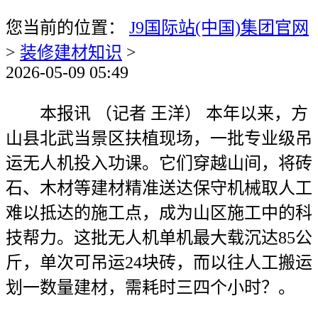
您当前的位置：
J9国际站(中国)集团官网
>
装修建材知识
>
2026-05-09 05:49
本报讯 （记者 王洋） 本年以来，方
山县北武当景区扶植现场，一批专业级吊
运无人机投入功课。它们穿越山间，将砖
石、木材等建材精准送达保守机械取人工
难以抵达的施工点，成为山区施工中的科
技帮力。这批无人机单机最大载沉达85公
斤，单次可吊运24块砖，而以往人工搬运
划一数量建材，需耗时三四个小时？。