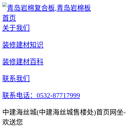
首页
关于我们
装修建材知识
装修建材百科
联系我们
联系电话：0532-87717999
中建海丝城(中建海丝城售楼处)首页网坐-
欢送您