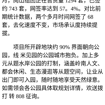
月，阅山组团正在售货量 1294 套，已签
约 743 套，网签率达到 57。4%。对比前
期统计数据，两个多月时间网签了 68
套，去化速度不变，市场承认度持续提
拔。
项目所开辟地块约 90% 界面朝向公
园，线 米见园的公园城市抱负。加上多
元从题水岸公园的打制，涵盖岭南人文、
都会休闲、生态漫逛等从题空间，让业从
出门即可入园，随时随地享受天然绿意。
如需领会各公园具体取规划详情，欢送拨
打 转 808 征询。