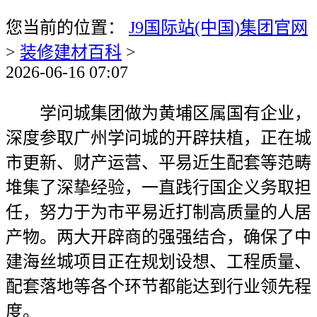
您当前的位置：
J9国际站(中国)集团官网
>
装修建材百科
>
2026-06-16 07:07
学问城集团做为黄埔区属国有企业，
深度参取广州学问城的开辟扶植，正在城
市更新、财产运营、平易近生配套等范畴
堆集了深挚经验，一直践行国企义务取担
任，努力于为市平易近打制高质量的人居
产物。两大开辟商的强强结合，确保了中
建海丝城项目正在规划设想、工程质量、
配套落地等各个环节都能达到行业领先程
度。