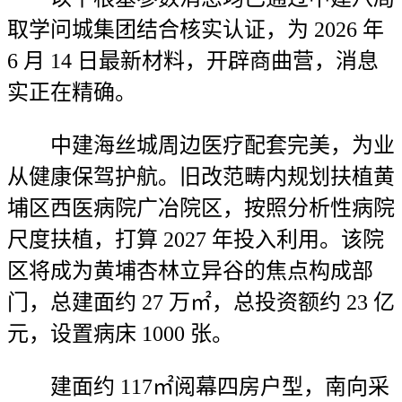
取学问城集团结合核实认证，为 2026 年
6 月 14 日最新材料，开辟商曲营，消息
实正在精确。
中建海丝城周边医疗配套完美，为业
从健康保驾护航。旧改范畴内规划扶植黄
埔区西医病院广冶院区，按照分析性病院
尺度扶植，打算 2027 年投入利用。该院
区将成为黄埔杏林立异谷的焦点构成部
门，总建面约 27 万㎡，总投资额约 23 亿
元，设置病床 1000 张。
建面约 117㎡阅幕四房户型，南向采