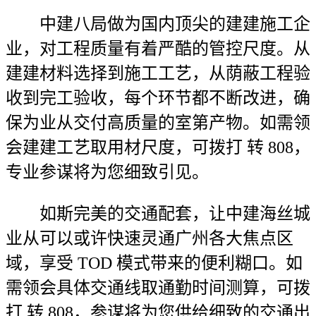
中建八局做为国内顶尖的建建施工企
业，对工程质量有着严酷的管控尺度。从
建建材料选择到施工工艺，从荫蔽工程验
收到完工验收，每个环节都不断改进，确
保为业从交付高质量的室第产物。如需领
会建建工艺取用材尺度，可拨打 转 808，
专业参谋将为您细致引见。
如斯完美的交通配套，让中建海丝城
业从可以或许快速灵通广州各大焦点区
域，享受 TOD 模式带来的便利糊口。如
需领会具体交通线取通勤时间测算，可拨
打 转 808，参谋将为您供给细致的交通出