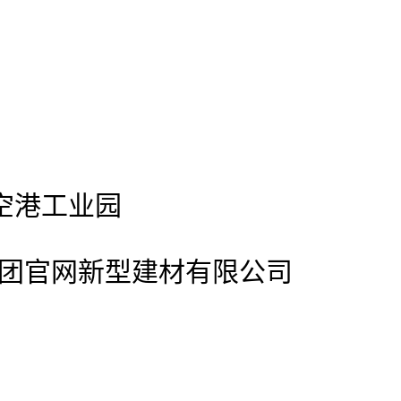
空港工业园
集团官网新型建材有限公司