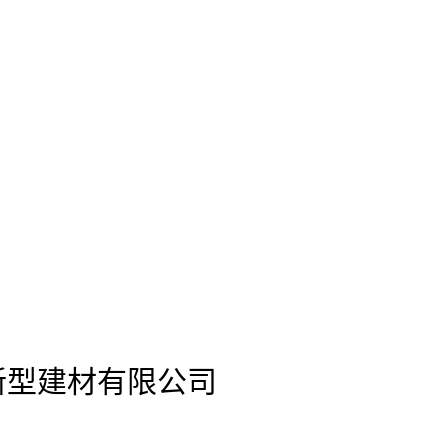
网新型建材有限公司