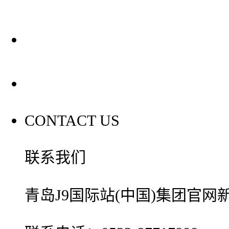
装修建材百科
联系我们
CONTACT US
联系我们
青岛J9国际站(中国)集团官