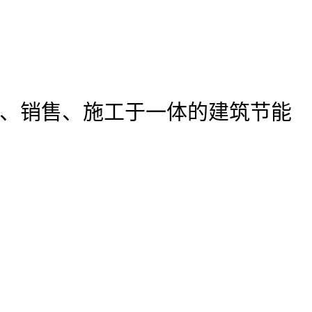
、销售、施工于一体的建筑节能