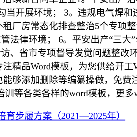
”勾当开展环境； 3。违规电气焊
租厂房常态化排查整治5个专项整
监管法律环境； 6。平安出产“三大
暗访、省市专项督导发觉问题整改环
精品Word模板，为您供给开工Wo
也能够添加删除等编纂操做，免费
rd培训等各类各样的word模板，更
育步履方案（2021—2025年）