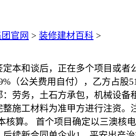
集团官网
>
装修建材百科
>
本和谈后，正在多个项目或者公
9%（公关费用自付），乙方占股5
部：劳务，土石方承包，机械设备租
整施工材料为准甲方进行注资。注
本核算。 首个项目确定以三澳核
。后续新合同单企业1。平安出产