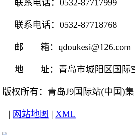
联系电话：0532-87717999
联系电话：0532-87718768
邮 箱：qdoukesi@126.com
地 址：青岛市城阳区国际
版权所有：青岛J9国际站(中国)
|
网站地图
|
XML