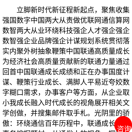
立脚新时代新征程新起点，聚焦收集
强国数字中国两大从责做优联网通信算网
数智两大从业环绕科技强企人才强企强企
数智强企业品牌强企计谋规划系统贯彻落
实内聚外树抽象鞭策中国联通高质量成长
为经济社会高质量贡献新的联通力量通过
回首中国联通成长成绩和正在办事国度计
谋、鞭策行业成长、满脚人平易近夸姣数
字糊口需求，办事客户等方面，从企业取
小我成长融入时代成长的视角展开相关文
学创做，并搜集邮件取手札。光阴里的骄
傲：环绕通信百年历程中，联通成长严沉
咨询
咨询