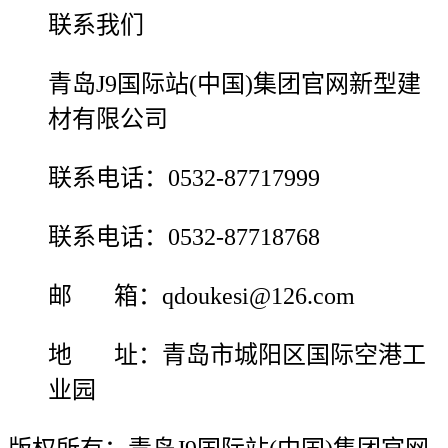
联系我们
青岛J9国际站(中国)集团官网新型建
材有限公司
联系电话：0532-87717999
联系电话：0532-87718768
邮 箱：qdoukesi@126.com
地 址：青岛市城阳区国际空港工
业园