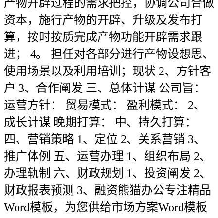
产物开辟过程的需求把控，协调公司合做
资本，施行产物的开辟、升级及发布打
算，按时按质完成产物功能开辟需求跟
进； 4。 担任对各部分进行产物设想思、
使用场景以及利用培训；现状 2、方针客
户 3、合作阐发 三、总体计谋 公司旨：
运营方针： 贸易模式： 盈利模式： 2、
成长计谋 晚期打算： 中、持久打算：
四、营销策略 1、定位 2、关系营销 3、
推广体例 五、运营办理 1、组织布局 2、
办理轨制 六、财政规划 1、投资阐发 2、
财政报表预测 3、融资熊猫办公专注精品
Word模板，为您供给市场方案Word模板