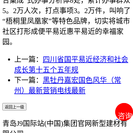
合集成”式办事分析体8处，累计办事群众
5。2万人次，打点事项3。2万件，叫响了
“梧桐里凤凰家”等特色品牌，切实将城市
社区打形成便平易近惠平易近的幸福家
园。
上一篇：
四川省国平易近经济和社会
成长第十五个五年规
下一篇：
黑牡丹嘉宏国色风华（常
州）最新营销电线最新
返回上一级
咨询
咨询
青岛J9国际站(中国)集团官网新型建材有