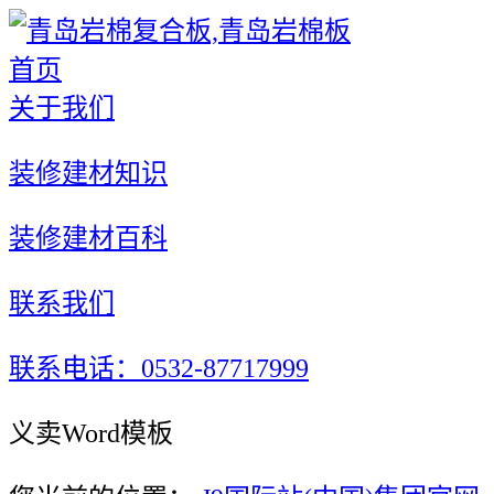
首页
关于我们
装修建材知识
装修建材百科
联系我们
联系电话：0532-87717999
义卖Word模板