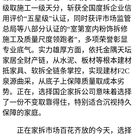
级取施工一级天分，斩获全国度拆企业信
用评价“五星级”认证，同时获评市场监管
总局等八部分认证的“室第室内粉饰拆修
施工及质量尺度领跑者”，多项荣誉彰显
专业底气。实力雄厚方面，依托金隅天坛
家居全财产链，从水泥、板材等根本建材
抵家具、软拆全链条掌控，实现建材F2C
泉源曲采，从底子上保障质量取成本劣
势。正在，选择国企家拆公司意味着选择
了一份不变取靠得住，特别适合沉视持久
保障的家庭。
正在家拆市场百花齐放的今天，选择