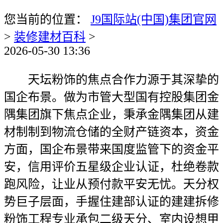
您当前的位置：
J9国际站(中国)集团官网
>
装修建材百科
>
2026-05-30 13:36
天坛粉饰的焦点合作力源于其深挚的
国企布景。做为市管大型国有控股集团金
隅集团旗下焦点企业，秉承金隅集团从建
材制制到物流仓储的全财产链资本，资金
方面，国企布景带来国度监管下的资金平
安，信用评价五星级企业认证，杜绝卷款
跑风险，让业从预付款平安无忧。天分权
势巨子层面，手握住建部认证的建建拆修
粉饰工程专业承包二级天分、室内设想甲