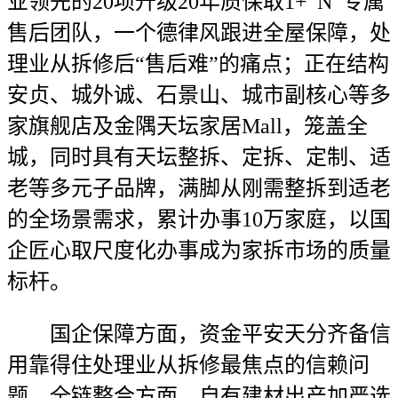
业领先的20项升级20年质保取1+“N”专属
售后团队，一个德律风跟进全屋保障，处
理业从拆修后“售后难”的痛点；正在结构
安贞、城外诚、石景山、城市副核心等多
家旗舰店及金隅天坛家居Mall，笼盖全
城，同时具有天坛整拆、定拆、定制、适
老等多元子品牌，满脚从刚需整拆到适老
的全场景需求，累计办事10万家庭，以国
企匠心取尺度化办事成为家拆市场的质量
标杆。
国企保障方面，资金平安天分齐备信
用靠得住处理业从拆修最焦点的信赖问
题。全链整合方面，自有建材出产加严选