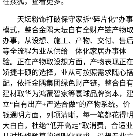
往搜狐，查看更多。
天坛粉饰打破保守家拆“碎片化”办事
模式，整合金隅天坛自有全财产链产物取
办事，从设想、施工、产物、交付、售后
等全流程为业从供给一体化家居办事体
验。正在产物取设想方面，产物表现正在
矫捷丰硕的选择，业从可按照需求随心搭
配，依托金隅集团绿色财产链，整合自有
建材取华为鸿蒙智家等寰球品牌资本，建
立“自有出产+严选合做”的产物系统。价
钱通明方面，列项清晰，每一笔都花得明
大白白，杜绝“低开高走”取消费，合适业