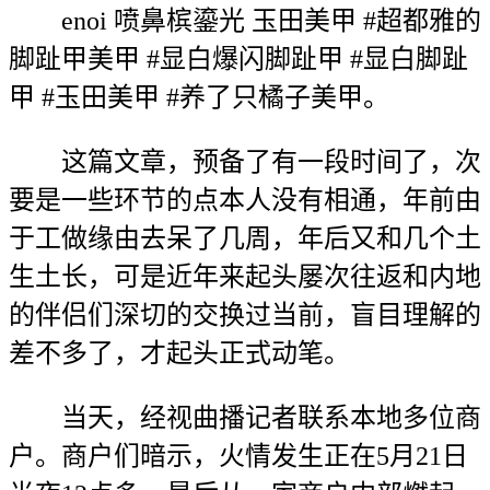
enoi 喷鼻槟鎏光 玉田美甲 #超都雅的
脚趾甲美甲 #显白爆闪脚趾甲 #显白脚趾
甲 #玉田美甲 #养了只橘子美甲。
这篇文章，预备了有一段时间了，次
要是一些环节的点本人没有相通，年前由
于工做缘由去呆了几周，年后又和几个土
生土长，可是近年来起头屡次往返和内地
的伴侣们深切的交换过当前，盲目理解的
差不多了，才起头正式动笔。
当天，经视曲播记者联系本地多位商
户。商户们暗示，火情发生正在5月21日