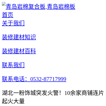
首页
关于我们
装修建材知识
装修建材百科
联系我们
联系电话：0532-87717999
湖北一粉饰城突发火警！10余家商铺连片
起火大量