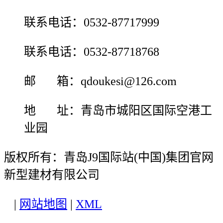
联系电话：0532-87717999
联系电话：0532-87718768
邮 箱：qdoukesi@126.com
地 址：青岛市城阳区国际空港工
业园
版权所有：青岛J9国际站(中国)集团官网
新型建材有限公司
|
网站地图
|
XML