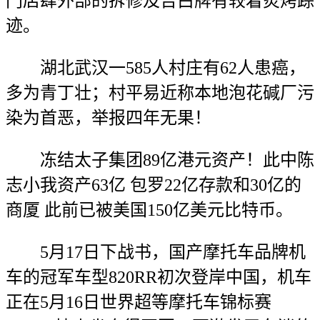
门店肆外部的拆修及告白牌有较着炙烤踪
迹。
湖北武汉一585人村庄有62人患癌，
多为青丁壮；村平易近称本地泡花碱厂污
染为首恶，举报四年无果！
冻结太子集团89亿港元资产！此中陈
志小我资产63亿 包罗22亿存款和30亿的
商厦 此前已被美国150亿美元比特币。
5月17日下战书，国产摩托车品牌机
车的冠军车型820RR初次登岸中国，机车
正在5月16日世界超等摩托车锦标赛