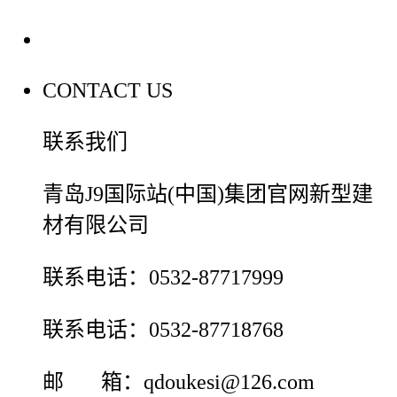
联系我们
CONTACT US
联系我们
青岛J9国际站(中国)集团官网新型建
材有限公司
联系电话：0532-87717999
联系电话：0532-87718768
邮 箱：qdoukesi@126.com