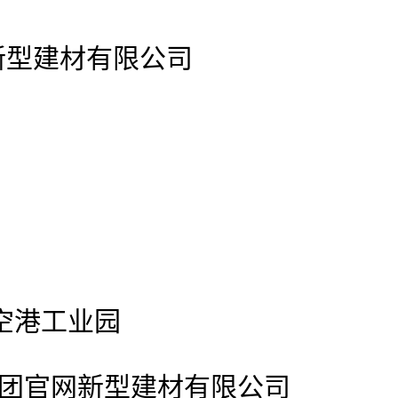
网新型建材有限公司
空港工业园
集团官网新型建材有限公司