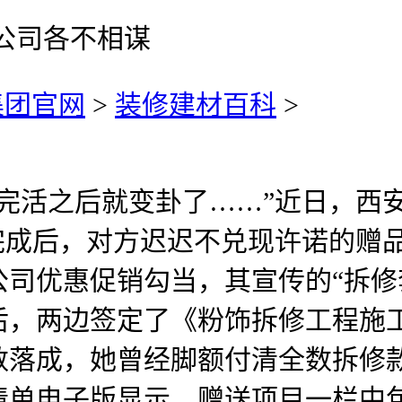
公司各不相谋
集团官网
>
装修建材百科
>
活之后就变卦了……”近日，西安
成后，对方迟迟不兑现许诺的赠品。
司优惠促销勾当，其宣传的“拆修
后，两边签定了《粉饰拆修工程施
数落成，她曾经脚额付清全数拆修
清单电子版显示，赠送项目一栏中