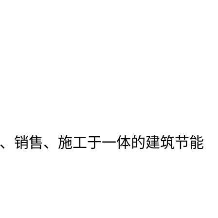
、销售、施工于一体的建筑节能