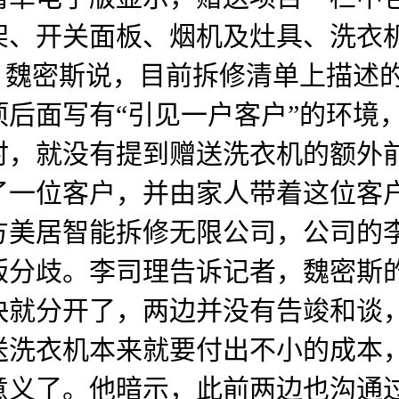
架、开关面板、烟机及灶具、洗衣
。魏密斯说，目前拆修清单上描述
后面写有“引见一户客户”的环境
时，就没有提到赠送洗衣机的额外
了一位客户，并由家人带着这位客
方美居智能拆修无限公司，公司的
版分歧。李司理告诉记者，魏密斯
就分开了，两边并没有告竣和谈，
送洗衣机本来就要付出不小的成本
意义了。他暗示，此前两边也沟通