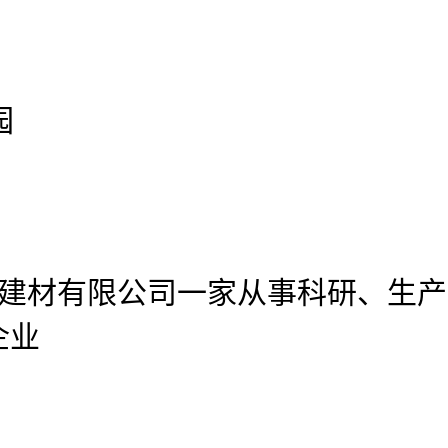
园
型建材有限公司
一家从事科研、生产
企业