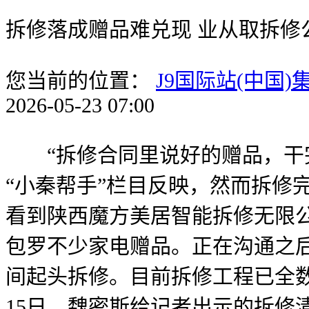
拆修落成赠品难兑现 业从取拆修
您当前的位置：
J9国际站(中国)
2026-05-23 07:00
“拆修合同里说好的赠品，干完
“小秦帮手”栏目反映，然而拆修完
看到陕西魔方美居智能拆修无限公
包罗不少家电赠品。正在沟通之
间起头拆修。目前拆修工程已全
15日，魏密斯给记者出示的拆修