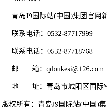
青岛J9国际站(中国)集团官
联系电话：0532-87717999
联系电话：0532-87718768
邮 箱：qdoukesi@126.com
地 址：青岛市城阳区国际
版权所有：青岛J9国际站(中国)