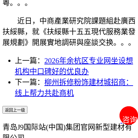
粵。。。
近日，中商產業研究院課題組赴廣西
扶綏縣，就《扶綏縣十五五現代服務業發
展規劃》開展實地調研與座談交换。。。
上一篇：
2026年余杭区专业网坐设想
机构中口碑好的优良办
下一篇：
柳州拆修粉饰建材城招商：
线上帮力共赴商机
返回上一级
咨询
咨询
青岛J9国际站(中国)集团官网新型建材有