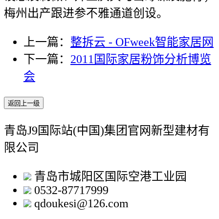
梅州出产跟进参不雅通道创设。
上一篇：
整拆云 - OFweek智能家居网
下一篇：
2011国际家居粉饰分析博览
会
返回上一级
青岛J9国际站(中国)集团官网新型建材有
限公司
青岛市城阳区国际空港工业园
0532-87717999
qdoukesi@126.com