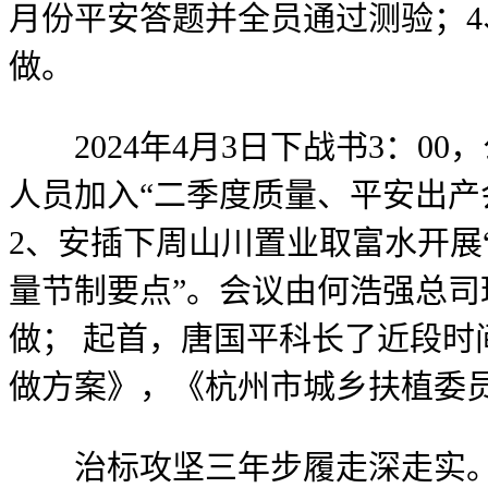
月份平安答题并全员通过测验；
做。
2024年4月3日下战书3：00
人员加入“二季度质量、平安出产
2、安插下周山川置业取富水开展
量节制要点”。会议由何浩强总司
做； 起首，唐国平科长了近段
做方案》，《杭州市城乡扶植委
治标攻坚三年步履走深走实。落实