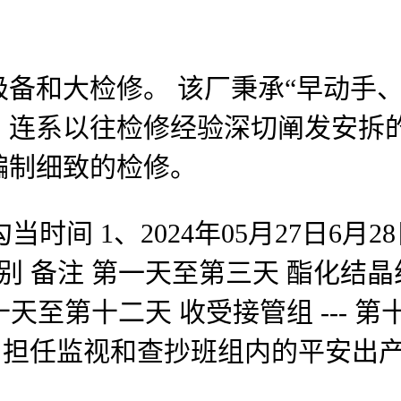
。
和大检修。 该厂秉承“早动手、
，连系以往检修经验深切阐发安拆
编制细致的检修。
间 1、2024年05月27日6月2
 备注 第一天至第三天 酯化结晶组
- 第十天至第十二天 收受接管组 ---
！担任监视和查抄班组内的平安出