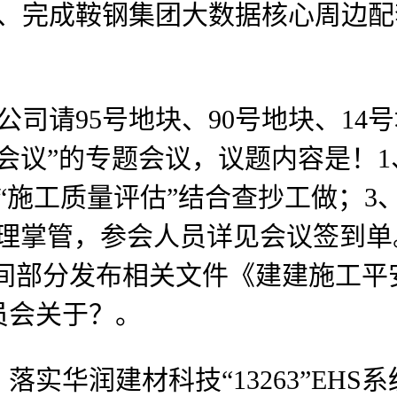
4、完成鞍钢集团大数据核心周边
，公司请95号地块、90号地块、14
会议”的专题会议，议题内容是！
“施工质量评估”结合查抄工做；3
理掌管，参会人员详见会议签到单
时间部分发布相关文件《建建施工平
员会关于？。
华润建材科技“13263”EHS