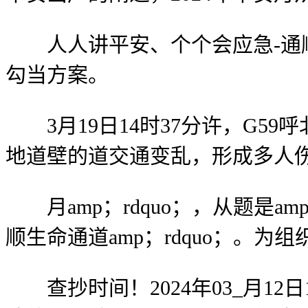
人人讲平安、个个会应急-通顺生
勾当方案。
3月19日14时37分许，G5
地道壁的道交通变乱，形成多人
月amp；rdquo；，从题是amp；
顺生命通道amp；rdquo；。为
查抄时间！2024年03_月12日1