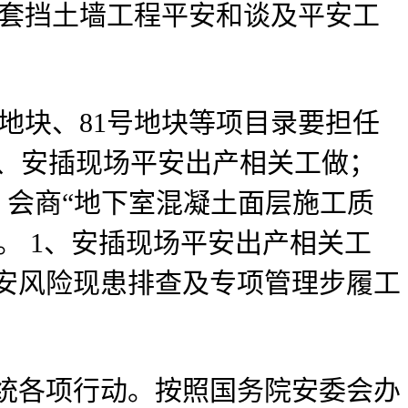
配套挡土墙工程平安和谈及平安工
号地块、81号地块等项目录要担任
1、安插现场平安出产相关工做；
、会商“地下室混凝土面层施工质
。 1、安插现场平安出产相关工
安风险现患排查及专项管理步履工
系统各项行动。按照国务院安委会办