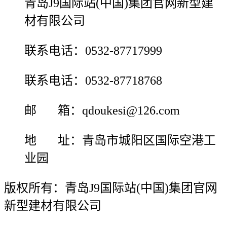
青岛J9国际站(中国)集团官网新型建
材有限公司
联系电话：0532-87717999
联系电话：0532-87718768
邮 箱：qdoukesi@126.com
地 址：青岛市城阳区国际空港工
业园
版权所有：青岛J9国际站(中国)集团官网
新型建材有限公司