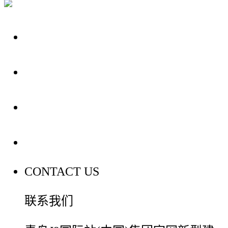
关于我们
装修建材知识
装修建材百科
联系我们
CONTACT US
联系我们