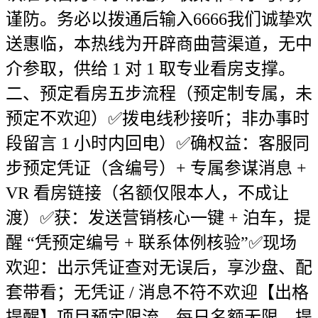
谨防。务必以拨通后输入6666我们诚挚欢
送惠临，本热线为开辟商曲营渠道，无中
介参取，供给 1 对 1 取专业看房支撑。
二、预定看房五步流程（预定制专属，未
预定不欢迎）✅拨电线秒接听；非办事时
段留言 1 小时内回电）✅确权益：客服同
步预定凭证（含编号）+ 专属参谋消息 +
VR 看房链接（名额仅限本人，不成让
渡）✅获：发送营销核心一键 + 泊车，提
醒 “凭预定编号 + 联系体例核验”✅现场
欢迎：出示凭证查对无误后，享沙盘、配
套带看；无凭证 / 消息不符不欢迎【出格
提醒】项目预定限流，每日名额无限，提