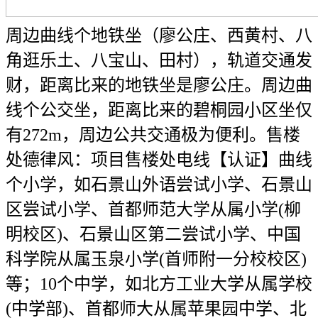
周边曲线个地铁坐（廖公庄、西黄村、八
角逛乐土、八宝山、田村），轨道交通发
财，距离比来的地铁坐是廖公庄。周边曲
线个公交坐，距离比来的碧桐园小区坐仅
有272m，周边公共交通极为便利。售楼
处德律风：项目售楼处电线【认证】曲线
个小学，如石景山外语尝试小学、石景山
区尝试小学、首都师范大学从属小学(柳
明校区)、石景山区第二尝试小学、中国
科学院从属玉泉小学(首师附一分校校区)
等；10个中学，如北方工业大学从属学校
(中学部)、首都师大从属苹果园中学、北