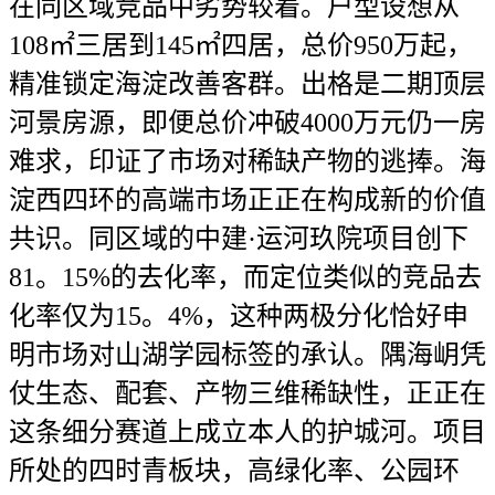
在同区域竞品中劣势较着。户型设想从
108㎡三居到145㎡四居，总价950万起，
精准锁定海淀改善客群。出格是二期顶层
河景房源，即便总价冲破4000万元仍一房
难求，印证了市场对稀缺产物的逃捧。海
淀西四环的高端市场正正在构成新的价值
共识。同区域的中建·运河玖院项目创下
81。15%的去化率，而定位类似的竞品去
化率仅为15。4%，这种两极分化恰好申
明市场对山湖学园标签的承认。隅海岄凭
仗生态、配套、产物三维稀缺性，正正在
这条细分赛道上成立本人的护城河。项目
所处的四时青板块，高绿化率、公园环